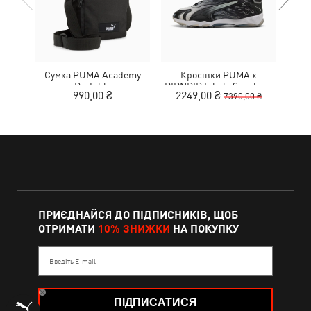
Сумка PUMA Academy
Кросівки PUMA x
Рю
Portable
RIPNDIP Inhale Sneakers
990,00 ₴
2249,00 ₴
7390,00 ₴
ПРИЄДНАЙСЯ ДО ПІДПИСНИКІВ, ЩОБ
ОТРИМАТИ
10% ЗНИЖКИ
НА ПОКУПКУ
Введіть E-mail
ПІДПИСАТИСЯ