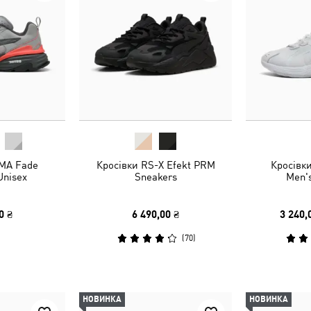
MA Fade
Кросівки RS-X Efekt PRM
Кросівки
Unisex
Sneakers
Men'
0 ₴
6 490,00 ₴
3 240,
(
70
)
НОВИНКА
НОВИНКА