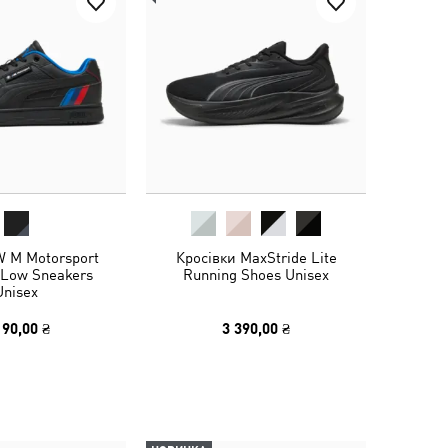
 M Motorsport
Кросівки MaxStride Lite
I Low Sneakers
Running Shoes Unisex
Unisex
190,00 ₴
3 390,00 ₴