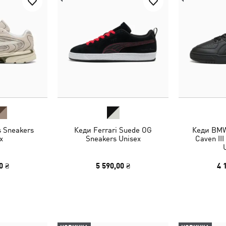
s Sneakers
Кеди Ferrari Suede OG
Кеди BMW
x
Sneakers Unisex
Caven II
0 ₴
5 590,00 ₴
4 