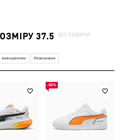
ОЗМІРУ 37.5
303
ТОВАРИ
а зменшенням
Новинками
-50%