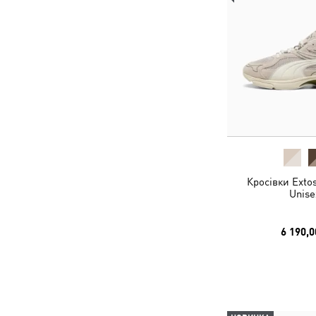
Кросівки Exto
Unise
6 190,0