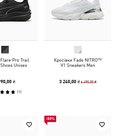
Flare Pro Trail
Кросівки Fade NITRO™
 Shoes Unisex
V1 Sneakers Men
990,00 ₴
3 240,00 ₴
6 490,00 ₴
(
1
)
-50%