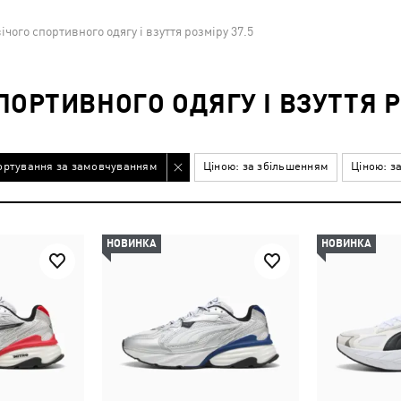
чого спортивного одягу і взуття розміру 37.5
ОРТИВНОГО ОДЯГУ І ВЗУТТЯ Р
ортування за замовчуванням
Ціною: за збільшенням
Ціною: з
НОВИНКА
НОВИНКА