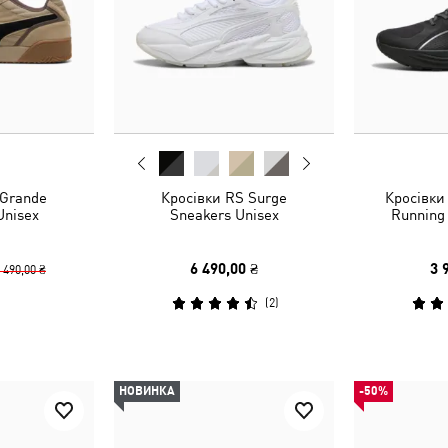
 Grande
Кросівки RS Surge
Кросівки 
Unisex
Sneakers Unisex
Running
6 490,00 ₴
3 
 490,00 ₴
(
2
)
НОВИНКА
-50%