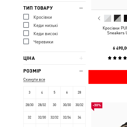
ТИП ТОВАРУ
Кросівки
Кеди низькі
Кросівки PU
Sneakers 
Кеди високі
Черевики
6 490,0
ЦІНА
РОЗМІР
Скинути все
3
4
5
6
28
28/30
28/32
30
30/30
30/32
-30%
32
32/30
32/32
32/34
34