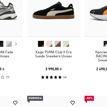
MA Fade
Кеди PUMA Club II Era
Кросів
Unisex
Suede Sneakers Unisex
RACING
Sneak
0 ₴
3 990,00 ₴
2 490,
(
1
)
(
4
)
НОВИНКА
-50%