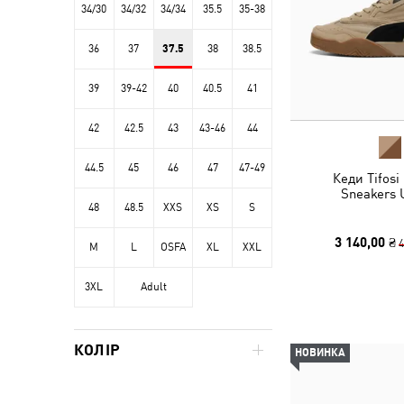
34/30
34/32
34/34
35.5
35-38
36
37
37.5
38
38.5
39
39-42
40
40.5
41
42
42.5
43
43-46
44
44.5
45
46
47
47-49
Кеди Tifosi
Sneakers 
48
48.5
XXS
XS
S
3 140,00 ₴
4
M
L
OSFA
XL
XXL
3XL
Adult
КОЛІР
НОВИНКА