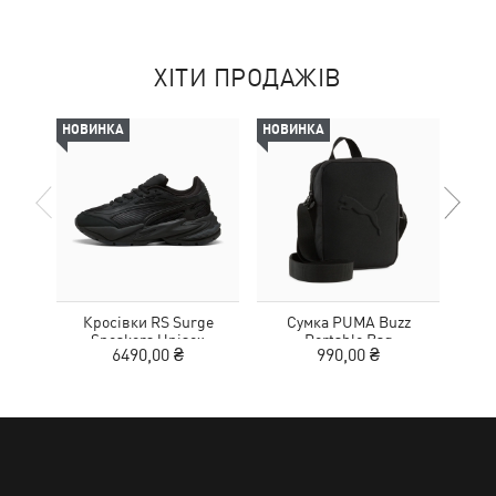
ХІТИ ПРОДАЖІВ
НОВИНКА
НОВИНКА
НОВ
Кросівки RS Surge
Сумка PUMA Buzz
Кед
Sneakers Unisex
Portable Bag
Sue
6490,00 ₴
990,00 ₴