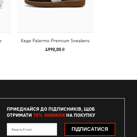
e
Кеди Palermo Premium Sneakers
Дитячі кросів
Sneake
4990,00 ₴
1690,00
ПРИЄДНАЙСЯ ДО ПІДПИСНИКІВ, ЩОБ
ОТРИМАТИ
10% ЗНИЖКИ
НА ПОКУПКУ
ПІДПИСАТИСЯ
Введіть E-mail