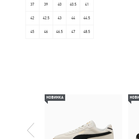
37
39
40
40.5
41
42
42.5
43
44
44.5
45
46
46.5
47
48.5
НОВИНКА
НОВ