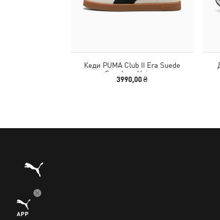
Кеди PUMA Club II Era Suede
Sneakers Unisex
3990,00 ₴