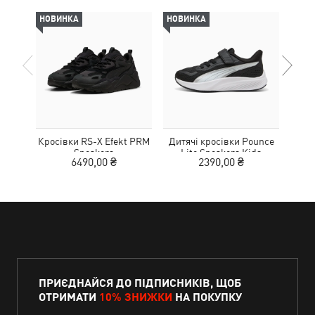
НОВИНКА
НОВИНКА
НОВ
Кросівки RS-X Efekt PRM
Дитячі кросівки Pounce
Дитя
Sneakers
Lite Sneakers Kids
L
6490,00 ₴
2390,00 ₴
ПРИЄДНАЙСЯ ДО ПІДПИСНИКІВ, ЩОБ
ОТРИМАТИ
10% ЗНИЖКИ
НА ПОКУПКУ