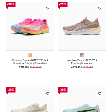
-30%
-29%
Кросівки Deviate NITRO™ Elite 4
Кросівки Velocity NITRO™ 4
Showtime Running Shoes Men
Running Shoes Men
12 490,00 ₴
6 790,00 ₴
8 740,00 ₴
4 790,00 ₴
-30%
-30%