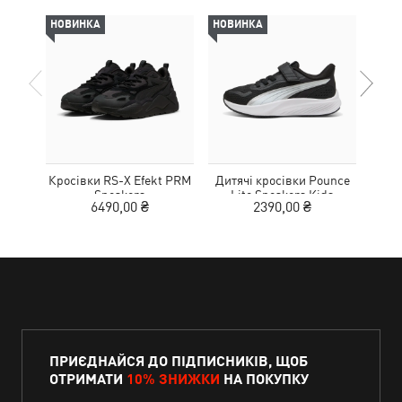
НОВИНКА
НОВИНКА
НОВ
Кросівки RS-X Efekt PRM
Дитячі кросівки Pounce
Дитя
Sneakers
Lite Sneakers Kids
L
6490,00 ₴
2390,00 ₴
ПРИЄДНАЙСЯ ДО ПІДПИСНИКІВ, ЩОБ
ОТРИМАТИ
10% ЗНИЖКИ
НА ПОКУПКУ