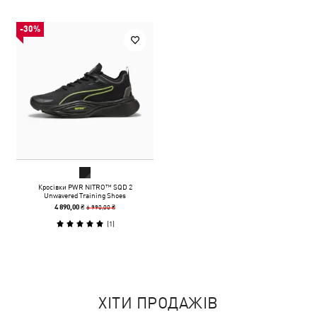
-30%
Кросівки PWR NITRO™ SQD 2
Unwavered Training Shoes
6 990,00 ₴
4 890,00 ₴
(
1
)
ХІТИ ПРОДАЖІВ