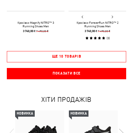
Кросівки Magnify NITRO™ 3
Кросівки ForeverRun NITRO™ 2
Running Shoes Men
Running Shoes Men
7 490,00 ₴
7 490,00 ₴
3 740,00 ₴
3 740,00 ₴
(
3
)
ЩЕ 10 ТОВАРІВ
ПОКАЗАТИ ВСЕ
ХІТИ ПРОДАЖІВ
НОВИНКА
НОВИНКА
НОВ