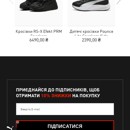
Кросівки RS-X Efekt PRM
Дитячі кросівки Pounce
Дитя
Sneakers
Lite Sneakers Kids
L
6490,00 ₴
2390,00 ₴
ПРИЄДНАЙСЯ ДО ПІДПИСНИКІВ, ЩОБ
ОТРИМАТИ
10% ЗНИЖКИ
НА ПОКУПКУ
Введіть E-mail
ПІДПИСАТИСЯ