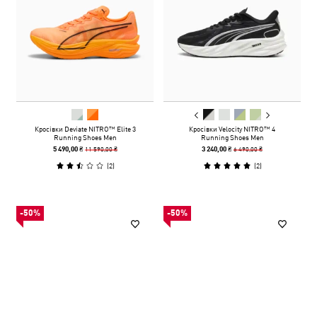
Кросівки Deviate NITRO™ Elite 3
Кросівки Velocity NITRO™ 4
Running Shoes Men
Running Shoes Men
11 590,00 ₴
6 490,00 ₴
5 490,00 ₴
3 240,00 ₴
(
2
)
(
2
)
-50%
-50%