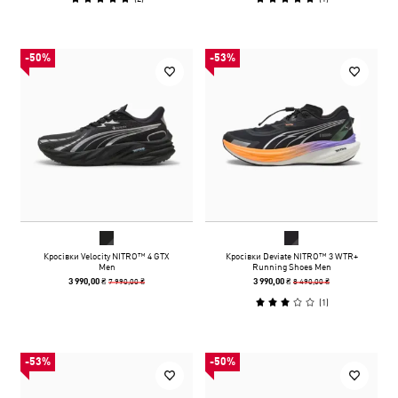
-50%
-53%
Кросівки Velocity NITRO™ 4 GTX
Кросівки Deviate NITRO™ 3 WTR+
Men
Running Shoes Men
7 990,00 ₴
8 490,00 ₴
3 990,00 ₴
3 990,00 ₴
(
1
)
-53%
-50%