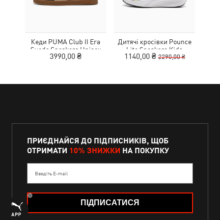
Кеди PUMA Club II Era
Дитячі кросівки Pounce
Дитя
Suede Sneakers Unisex
Lite Sneakers Kids
L
3990,00 ₴
1140,00 ₴
1
2290,00 ₴
ПРИЄДНАЙСЯ ДО ПІДПИСНИКІВ, ЩОБ
ОТРИМАТИ
10% ЗНИЖКИ
НА ПОКУПКУ
Введіть E-mail
ПІДПИСАТИСЯ