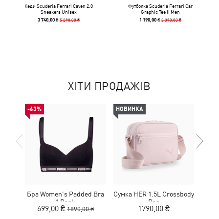
Кеди Scuderia Ferrari Caven 2.0
Футболка Scuderia Ferrari Car
Sneakers Unisex
Graphic Tee II Men
5 290,00 ₴
2 390,00 ₴
3 740,00 ₴
1 190,00 ₴
ХІТИ ПРОДАЖІВ
-63%
НОВИНКА
НОВ
Бра Women's Padded Bra
Сумка HER 1.5L Crossbody
Кед
1 Pack
Bag
Sue
699,00 ₴
1790,00 ₴
1890,00 ₴