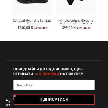
Сандалі Hypnotic Sandals
Жіноча спідня білизна
К
Unisex
Women's Thong 2 Pack
1740,00 ₴
399,00 ₴
3490,00 ₴
1290,00 ₴
ПРИЄДНАЙСЯ ДО ПІДПИСНИКІВ, ЩОБ
ОТРИМАТИ
10% ЗНИЖКИ
НА ПОКУПКУ
Введіть E-mail
ПІДПИСАТИСЯ