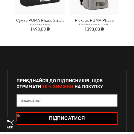
Сумка PUMA Phase Small
Рюкзак PUMA Phase
Кеп
Sports Bag
Backpack III 22L
1490,00 ₴
1390,00 ₴
1
ПРИЄДНАЙСЯ ДО ПІДПИСНИКІВ, ЩОБ
ОТРИМАТИ
10% ЗНИЖКИ
НА ПОКУПКУ
Введіть E-mail
ПІДПИСАТИСЯ