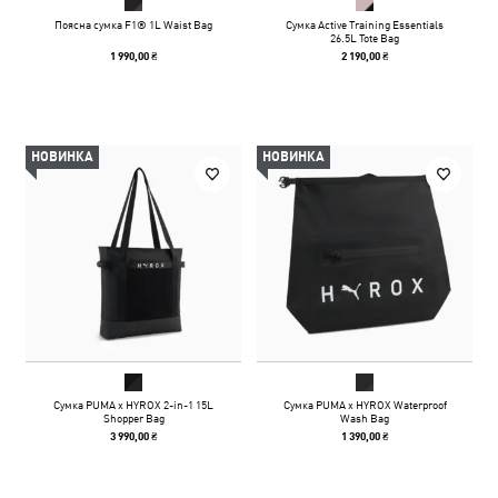
Поясна сумка F1® 1L Waist Bag
Сумка Active Training Essentials
26.5L Tote Bag
1 990,00 ₴
2 190,00 ₴
НОВИНКА
НОВИНКА
Сумка PUMA x HYROX 2-in-1 15L
Сумка PUMA x HYROX Waterproof
Shopper Bag
Wash Bag
3 990,00 ₴
1 390,00 ₴