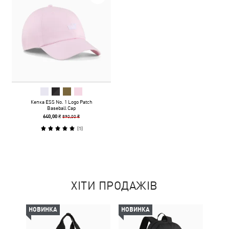
Кепка ESS No. 1 Logo Patch
Baseball Cap
890,00 ₴
640,00 ₴
(
1
)
ХІТИ ПРОДАЖІВ
НОВИНКА
НОВИНКА
НОВ