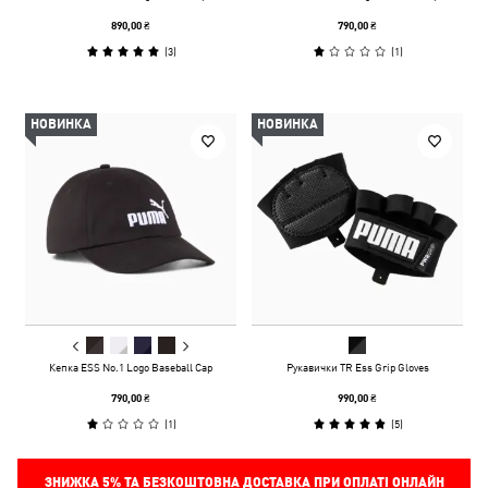
890,00 ₴
790,00 ₴
(
3
)
(
1
)
НОВИНКА
НОВИНКА
Кепка ESS No.1 Logo Baseball Cap
Рукавички TR Ess Grip Gloves
790,00 ₴
990,00 ₴
(
1
)
(
5
)
ЗНИЖКА
5%
ТА БЕЗКОШТОВНА ДОСТАВКА ПРИ ОПЛАТІ ОНЛАЙН