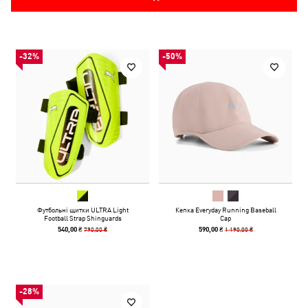
-32%
-50%
Футбольні щитки ULTRA Light
Кепка Everyday Running Baseball
Football Strap Shinguards
Cap
790,00 ₴
1 190,00 ₴
540,00 ₴
590,00 ₴
-28%