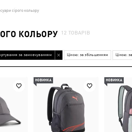
есуари сірого кольору
РОГО КОЛЬОРУ
12
ТОВАРІВ
ортування за замовчуванням
Ціною: за збільшенням
Ціною: з
НОВИНКА
НОВИНКА