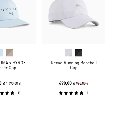
UMA x HYROX
Кепка Running Baseball
cker Cap
Cap
0 ₴
690,00 ₴
1 490,00 ₴
990,00 ₴
(
1
)
(
1
)