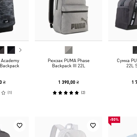
 Academy
Рюкзак PUMA Phase
Сумка PU
t Backpack
Backpack III 22L
22L 
0 ₴
1 390,00 ₴
1 
(
1
)
(
2
)
-50%