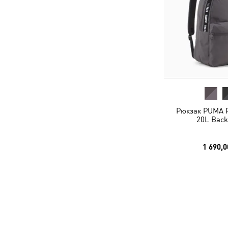
Рюкзак PUMA P
20L Back
1 690,0