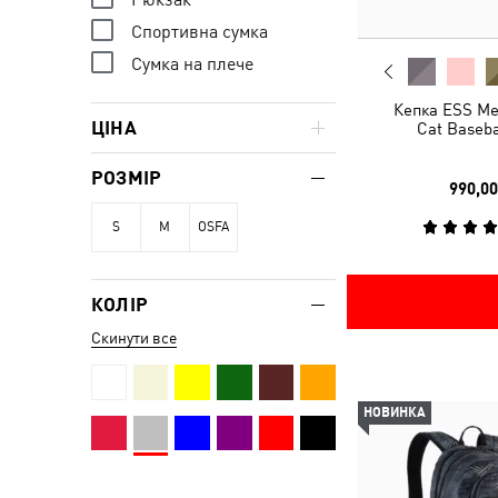
Спортивна сумка
Сумка на плече
Кепка ESS Me
ЦІНА
Cat Baseba
РОЗМІР
990,00
S
M
OSFA
КОЛІР
Скинути все
НОВИНКА