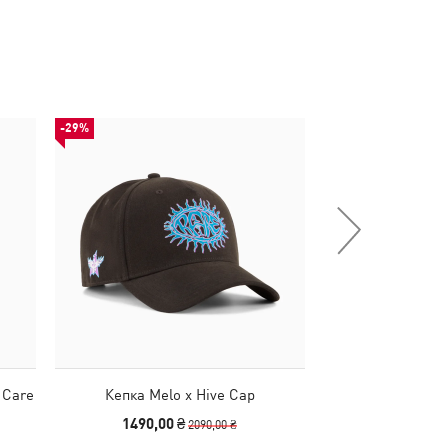
-29%
НОВИНКА
 Care
Кепка Melo x Hive Cap
Рюкзак PUMA Ph
1490,00 ₴
1190
2090,00 ₴