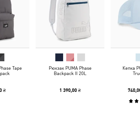
hase Tape
Рюкзак PUMA Phase
Кепка P
pack
Backpack II 20L
Tru
0 ₴
1 390,00 ₴
740,0