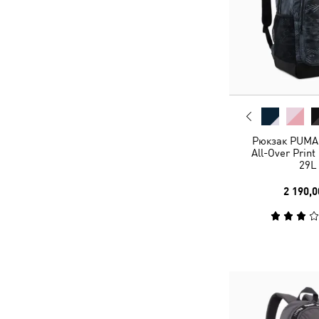
Рюкзак PUMA
All-Over Prin
29L
2 190,0