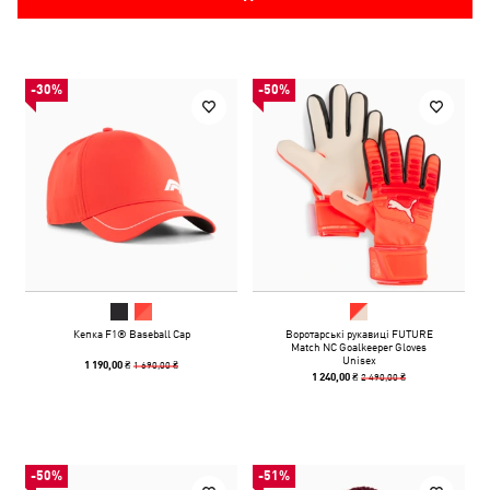
-30%
-50%
Кепка F1® Baseball Cap
Воротарські рукавиці FUTURE
Match NC Goalkeeper Gloves
Unisex
1 690,00 ₴
1 190,00 ₴
2 490,00 ₴
1 240,00 ₴
-50%
-51%