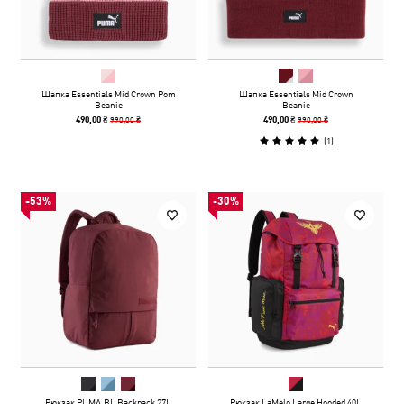
Шапка Essentials Mid Crown Pom
Шапка Essentials Mid Crown
Beanie
Beanie
990,00 ₴
990,00 ₴
490,00 ₴
490,00 ₴
(
1
)
-53%
-30%
Рюкзак PUMA.BL Backpack 27L
Рюкзак LaMelo Large Hooded 40L