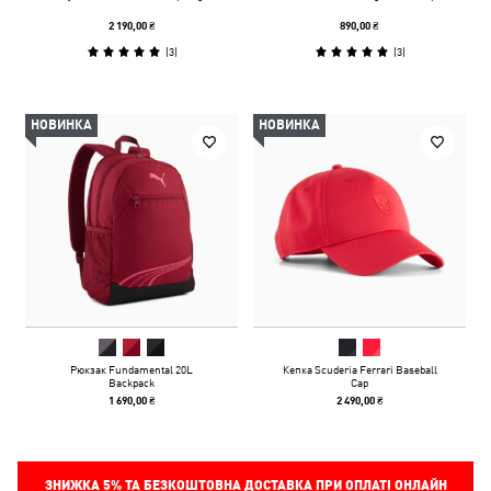
2 190,00 ₴
890,00 ₴
(
3
)
(
3
)
НОВИНКА
НОВИНКА
Рюкзак Fundamental 20L
Кепка Scuderia Ferrari Baseball
Backpack
Cap
1 690,00 ₴
2 490,00 ₴
ЗНИЖКА
5%
ТА БЕЗКОШТОВНА ДОСТАВКА ПРИ ОПЛАТІ ОНЛАЙН