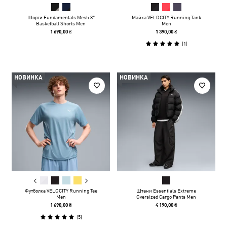
Шорти Fundamentals Mesh 8"
Майка VELOCITY Running Tank
Basketball Shorts Men
Men
1 690,00 ₴
1 390,00 ₴
(
1
)
НОВИНКА
НОВИНКА
Футболка VELOCITY Running Tee
Штани Essentials Extreme
Men
Oversized Cargo Pants Men
1 690,00 ₴
4 190,00 ₴
(
5
)