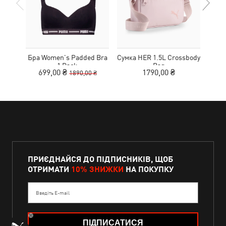
Бра Women's Padded Bra
Сумка HER 1.5L Crossbody
Кед
1 Pack
Bag
Sue
699,00 ₴
1790,00 ₴
1890,00 ₴
ПРИЄДНАЙСЯ ДО ПІДПИСНИКІВ, ЩОБ
ОТРИМАТИ
10% ЗНИЖКИ
НА ПОКУПКУ
Введіть E-mail
ПІДПИСАТИСЯ