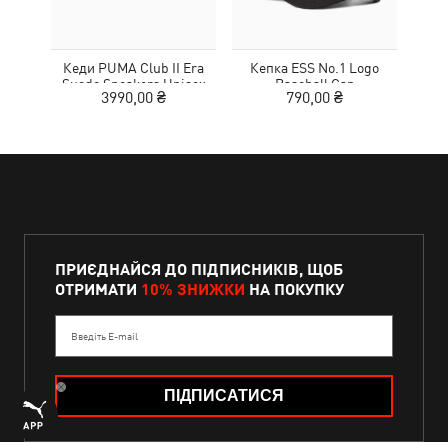
Кеди PUMA Club II Era
Кепка ESS No.1 Logo
Suede Sneakers Unisex
Baseball Cap
MOT
3990,00 ₴
790,00 ₴
ПРИЄДНАЙСЯ ДО ПІДПИСНИКІВ, ЩОБ
ОТРИМАТИ
10% ЗНИЖКИ
НА ПОКУПКУ
Введіть E-mail
ПІДПИСАТИСЯ