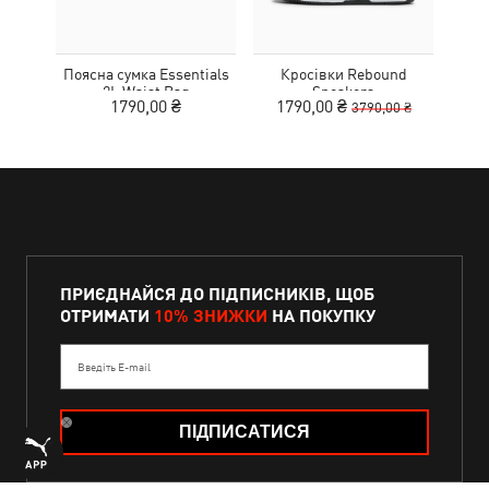
Поясна сумка Essentials
Кросівки Rebound
К
2L Waist Bag
Sneakers
1790,00 ₴
1790,00 ₴
3790,00 ₴
ПРИЄДНАЙСЯ ДО ПІДПИСНИКІВ, ЩОБ
ОТРИМАТИ
10% ЗНИЖКИ
НА ПОКУПКУ
Введіть E-mail
ПІДПИСАТИСЯ