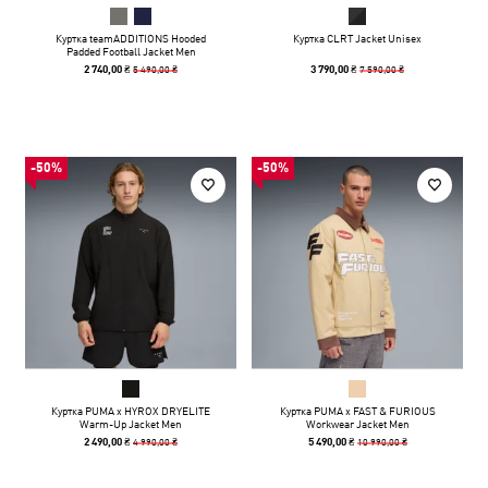
Куртка teamADDITIONS Hooded
Куртка CLRT Jacket Unisex
Padded Football Jacket Men
5 490,00 ₴
7 590,00 ₴
2 740,00 ₴
3 790,00 ₴
-50%
-50%
Куртка PUMA x HYROX DRYELITE
Куртка PUMA x FAST & FURIOUS
Warm-Up Jacket Men
Workwear Jacket Men
4 990,00 ₴
10 990,00 ₴
2 490,00 ₴
5 490,00 ₴