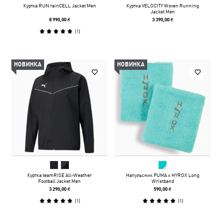
Куртка RUN rainCELL Jacket Men
Куртка VELOCITY Woven Running
Jacket Men
8 990,00 ₴
3 390,00 ₴
(
1
)
НОВИНКА
НОВИНКА
Куртка teamRISE All-Weather
Напульсник PUMA x HYROX Long
Football Jacket Men
Wristband
3 290,00 ₴
590,00 ₴
(
1
)
(
1
)