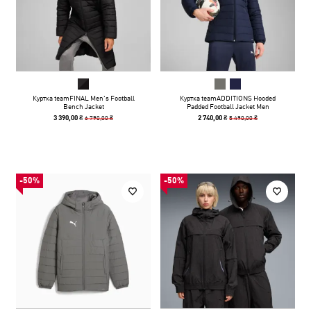
Куртка teamFINAL Men's Football
Куртка teamADDITIONS Hooded
Bench Jacket
Padded Football Jacket Men
6 790,00 ₴
5 490,00 ₴
3 390,00 ₴
2 740,00 ₴
-50%
-50%