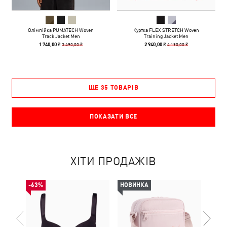
Олімпійка PUMATECH Woven
Куртка FLEX STRETCH Woven
Track Jacket Men
Training Jacket Men
3 490,00 ₴
4 190,00 ₴
1 740,00 ₴
2 940,00 ₴
ЩЕ 35 ТОВАРІВ
ПОКАЗАТИ ВСЕ
ХІТИ ПРОДАЖІВ
-63%
НОВИНКА
НОВ