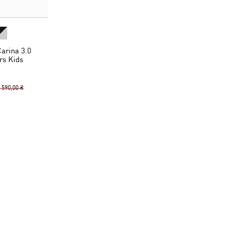
arina 3.0
rs Kids
 590,00 ₴