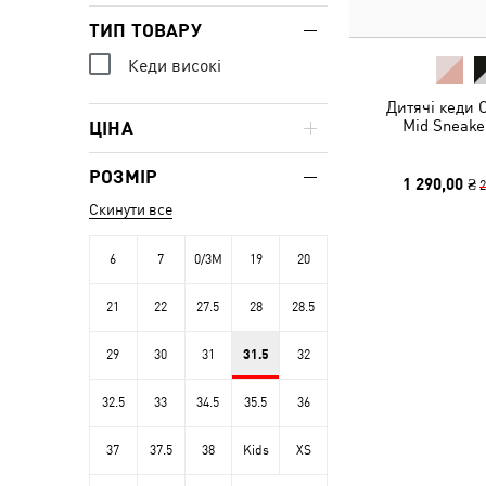
ТИП ТОВАРУ
Кеди високі
Дитячі кеди C
Mid Sneake
ЦІНА
РОЗМІР
1 290,00 ₴
2
Скинути все
6
7
0/3M
19
20
21
22
27.5
28
28.5
29
30
31
31.5
32
32.5
33
34.5
35.5
36
37
37.5
38
Kids
XS