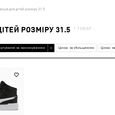
кція для дітей розміру 31.5
ІТЕЙ РОЗМІРУ 31.5
1
ТОВАР
ортування за замовчуванням
Ціною: за збільшенням
Ціною: з