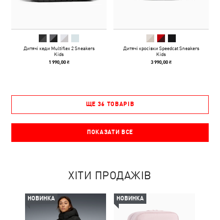
Дитячі кеди Multiflex 2 Sneakers
Дитячі кросівки Speedcat Sneakers
Kids
Kids
1 990,00 ₴
3 990,00 ₴
ЩЕ 36 ТОВАРІВ
ПОКАЗАТИ ВСЕ
ХІТИ ПРОДАЖІВ
НОВИНКА
НОВИНКА
НОВ