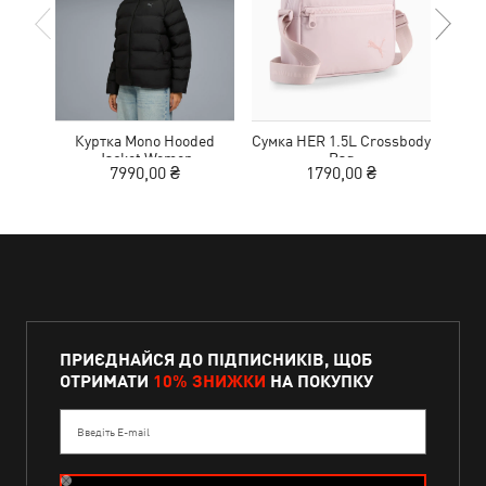
Куртка Mono Hooded
Сумка HER 1.5L Crossbody
Кед
Jacket Women
Bag
Sue
7990,00 ₴
1790,00 ₴
ПРИЄДНАЙСЯ ДО ПІДПИСНИКІВ, ЩОБ
ОТРИМАТИ
10% ЗНИЖКИ
НА ПОКУПКУ
Введіть E-mail