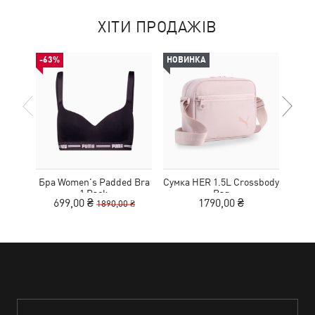
ХІТИ ПРОДАЖІВ
-63%
НОВИНКА
НОВ
Бра Women's Padded Bra
Сумка HER 1.5L Crossbody
Кед
1 Pack
Bag
Sue
699,00 ₴
1790,00 ₴
1890,00 ₴