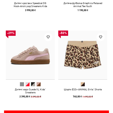
Дитячі кросівки Speedcat OG
Дитяча футболка Graphics Relaxed
Hook-And-Loop Sneakers Kids
Animal Tee Youth
3 990,00 ₴
1 190,00 ₴
-29%
-50%
Дитячі кеди Suede XL Kids'
Шорти ESS+ ANIMAL Girls' Shorts
Sneakers
3 390,00 ₴
1 490,00 ₴
2 390,00 ₴
740,00 ₴