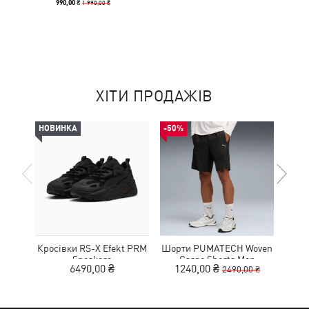
1 990,00 ₴
990,00 ₴
ХІТИ ПРОДАЖІВ
НОВИНКА
-50%
НОВ
Кросівки RS-X Efekt PRM
Шорти PUMATECH Woven
Сумк
Sneakers
Cargo Shorts Men
Ext
6490,00 ₴
1240,00 ₴
2490,00 ₴