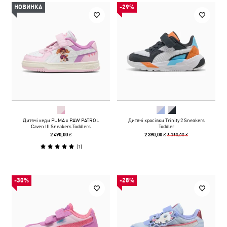
НОВИНКА
-29%
Дитячі кеди PUMA x PAW PATROL
Дитячі кросівки Trinity 2 Sneakers
Caven III Sneakers Toddlers
Toddler
3 390,00 ₴
2 490,00 ₴
2 390,00 ₴
(
1
)
-30%
-28%