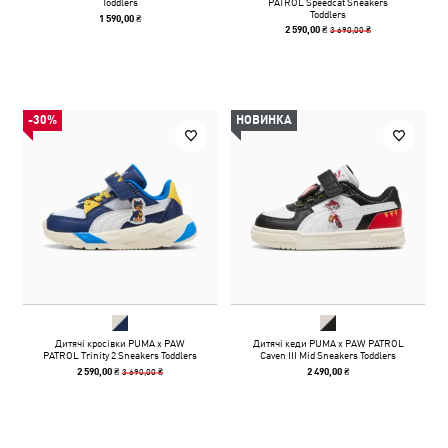
Toddlers
PATROL Speedcat Sneakers
Toddlers
1 590,00 ₴
3 690,00 ₴
2 590,00 ₴
-30%
НОВИНКА
Дитячі кросівки PUMA x PAW
Дитячі кеди PUMA x PAW PATROL
PATROL Trinity 2 Sneakers Toddlers
Caven III Mid Sneakers Toddlers
3 690,00 ₴
2 590,00 ₴
2 490,00 ₴