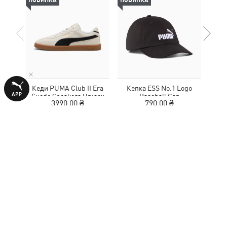
НОВИНКА
НОВИНКА
НОВ
Кеди PUMA Club II Era
Кепка ESS No.1 Logo
Suede Sneakers Unisex
Baseball Cap
MOT
3990,00 ₴
790,00 ₴
ПРИЄДНАЙСЯ ДО ПІДПИСНИКІВ, ЩОБ
ОТРИМАТИ
10% ЗНИЖКИ
НА ПОКУПКУ
Введіть E-mail