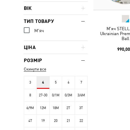
ВІК
ТИП ТОВАРУ
М'яч STELL
М'яч
Ukrainian Prem
Ball
ЦІНА
990,00
РОЗМІР
Скинути все
3
4
5
6
7
8
27-30
0/1M
0/3M
3/6M
6/9M
12M
18M
2T
3T
4T
19
20
21
22