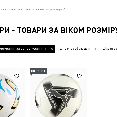
ивні товари - Товари за віком розміру 4
РИ - ТОВАРИ ЗА ВІКОМ РОЗМІР
ортування за замовчуванням
Ціною: за збільшенням
Ціною: з
НОВИНКА