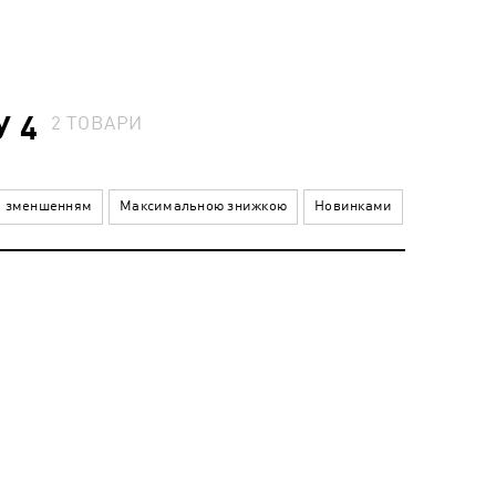
У 4
2
ТОВАРИ
а зменшенням
Максимальною знижкою
Новинками