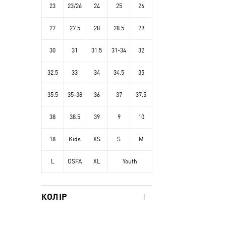
23
23/26
24
25
26
27
27.5
28
28.5
29
30
31
31.5
31-34
32
32.5
33
34
34.5
35
35.5
35-38
36
37
37.5
38
38.5
39
9
10
18
Kids
XS
S
M
L
OSFA
XL
Youth
КОЛІР