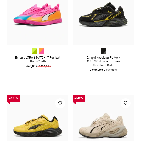
Бутси ULTRA 6 MATCH IT Football
Дитячі кросівки PUMA x
Boots Youth
POKÉMON Fade Umbreon
Sneakers Kids
2 290,00 ₴
1 640,00 ₴
5 990,00 ₴
2 990,00 ₴
-40%
-50%