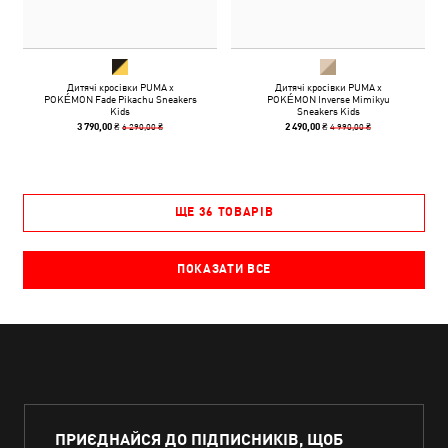
Дитячі кросівки PUMA x
Дитячі кросівки PUMA x
POKÉMON Fade Pikachu Sneakers
POKÉMON Inverse Mimikyu
Kids
Sneakers Kids
6 290,00 ₴
4 990,00 ₴
3 790,00 ₴
2 490,00 ₴
ЩЕ 36 ТОВАРІВ
ПОКАЗАТИ ВСЕ
ПРИЄДНАЙСЯ ДО ПІДПИСНИКІВ, ЩОБ