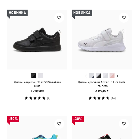
НОВИНКА
НОВИНКА
Дитячі кеди Courtflex V3 Sneakers
Дитячі кросівки Anzarun Lite Kids’
Kids
Trainers
1 790,00 ₴
2 190,00 ₴
(
7
)
(
14
)
-50%
-30%