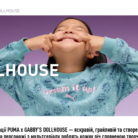
DOLLHOUSE
LHOUSE
ції PUMA x GABBY’S DOLLHOUSE — яскравій, грайливій та створе
а персонажі з мультсеріалу роблять кожну річ сповненою творчо