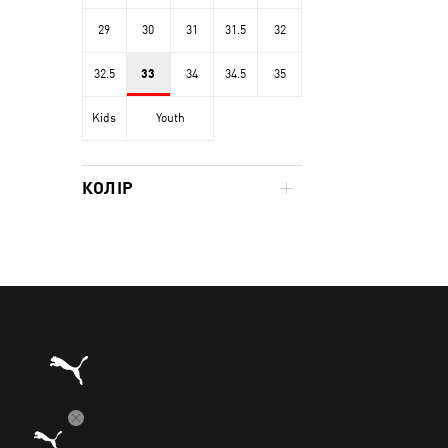
29
30
31
31.5
32
32.5
33
34
34.5
35
Kids
Youth
КОЛІР