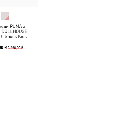
 кеди PUMA x
S DOLLHOUSE
.0 Shoes Kids
00 ₴
3 690,00 ₴