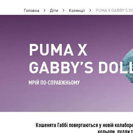
Головна
Діти
Колекції
PUMA X GABBY'S 
PUMA X
GABBY’S DOL
МРІЙ ПО-СПРАВЖНЬОМУ
Кошенята Габбі повертаються у новій колабора
кольори, дудли т