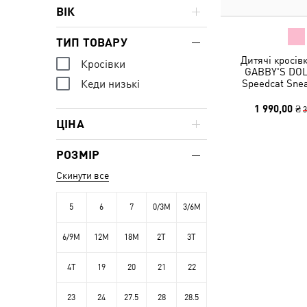
ВІК
ТИП ТОВАРУ
Дитячі кросів
Кросівки
GABBY'S DO
Speedcat Snea
Кеди низькі
1 990,00 ₴
3
ЦІНА
РОЗМІР
Скинути все
5
6
7
0/3M
3/6M
6/9M
12M
18M
2T
3T
4T
19
20
21
22
23
24
27.5
28
28.5