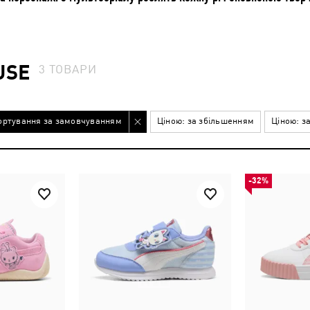
USE
3
ТОВАРИ
ортування за замовчуванням
Ціною: за збільшенням
Ціною: з
-32%