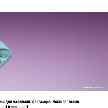
ній для маленьких фантазерів. Ніжні пастельні
сті й чарівності.