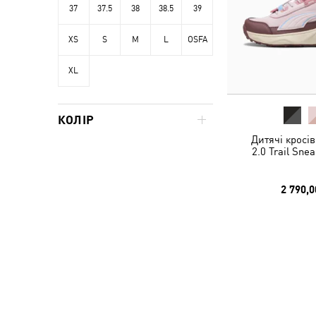
37
37.5
38
38.5
39
XS
S
M
L
OSFA
XL
КОЛІР
Дитячі кросів
2.0 Trail Sne
2 790,0