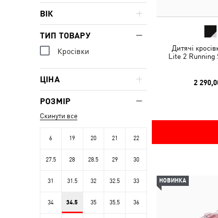
ВІК
ТИП ТОВАРУ
Дитячі кросів
Кросівки
Lite 2 Running
ЦІНА
2 290,0
РОЗМІР
Скинути все
6
19
20
21
22
27.5
28
28.5
29
30
НОВИНКА
31
31.5
32
32.5
33
34
34.5
35
35.5
36