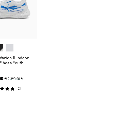
arion II Indoor
 Shoes Youth
00 ₴
2 390,00 ₴
(
2
)