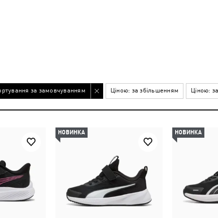
ортування за замовчуванням
Ціною: за збільшенням
Ціною: з
НОВИНКА
НОВИНКА