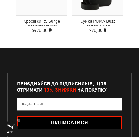
Кросівки RS Surge
Сумка PUMA Buzz
Кед
Sneakers Unisex
Portable Bag
Sue
6490,00 ₴
990,00 ₴
ПРИЄДНАЙСЯ ДО ПІДПИСНИКІВ, ЩОБ
ОТРИМАТИ
10% ЗНИЖКИ
НА ПОКУПКУ
Введіть E-mail
ПІДПИСАТИСЯ