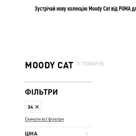
Зустрічай нову колекцію Moody Cat від PUMA дл
MOODY CAT
0
ТОВАРІВ
ФІЛЬТРИ
34
Скинути всі фільтри
ЦІНА