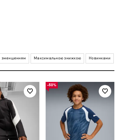
а зменшенням
Максимальною знижкою
Новинками
-50%