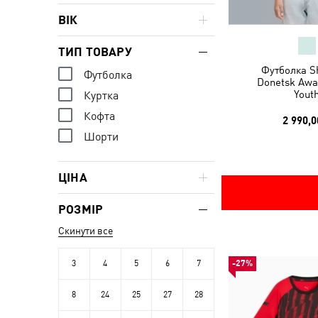
ВІК
ТИП ТОВАРУ
Футболка S
Футболка
Donetsk Awa
Yout
Куртка
Кофта
2 990,0
Шорти
ЦІНА
РОЗМІР
Скинути все
3
4
5
6
7
-27%
8
24
25
27
28