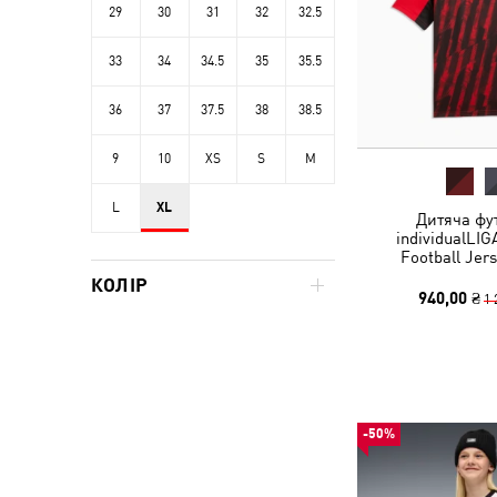
29
30
31
32
32.5
33
34
34.5
35
35.5
36
37
37.5
38
38.5
9
10
XS
S
M
L
XL
Дитяча фу
individualLIG
Football Jer
КОЛІР
940,00 ₴
1 
-50%