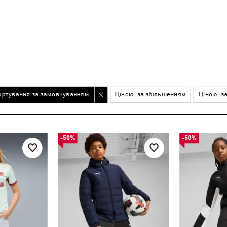
ортування за замовчуванням
Ціною: за збільшенням
Ціною: з
-50%
-50%