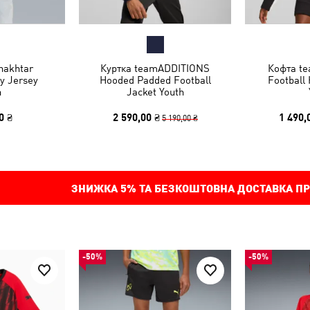
hakhtar
Куртка teamADDITIONS
Кофта t
y Jersey
Hooded Padded Football
Football
h
Jacket Youth
0 ₴
2 590,00 ₴
1 490,
5 190,00 ₴
ЗНИЖКА
5%
ТА БЕЗКОШТОВНА ДОСТАВКА ПР
-50%
-50%