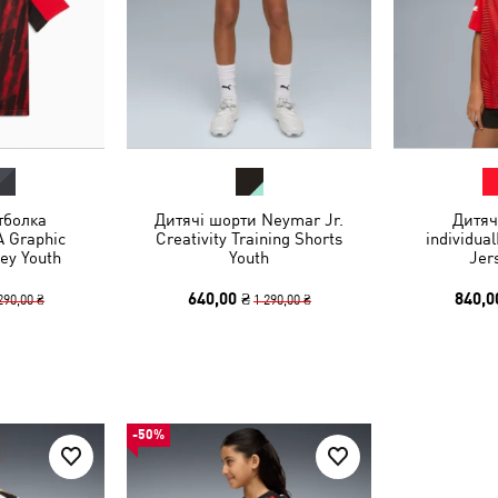
тболка
Дитячі шорти Neymar Jr.
Дитяч
A Graphic
Creativity Training Shorts
individua
sey Youth
Youth
Jer
640,00 ₴
840,0
290,00 ₴
1 290,00 ₴
-50%