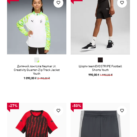
Дитячий лонгслів Neymar Jr.
Шорти teamEVOSTRIPE Football
Creativity Quarter-Zip Track Jacket
Shorts Youth
Youth
1 990,00 ₴
990,00 ₴
2 190,00 ₴
1 090,00 ₴
-27%
-50%