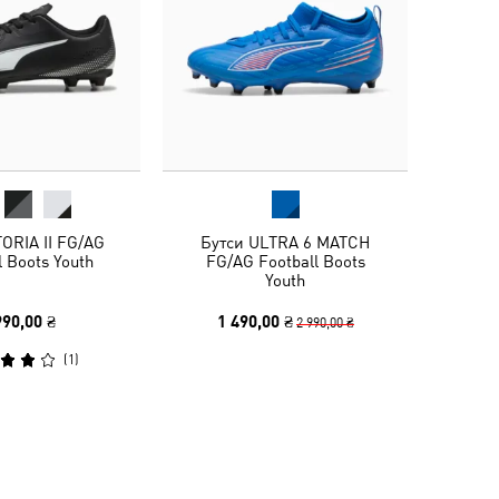
TORIA II FG/AG
Бутси ULTRA 6 MATCH
l Boots Youth
FG/AG Football Boots
Youth
990,00 ₴
1 490,00 ₴
2 990,00 ₴
(
1
)