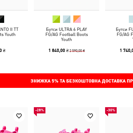
NTO II TT
Бутси ULTRA 6 PLAY
Бутси F
ts Youth
FG/AG Football Boots
FG/AG F
Youth
0 ₴
1 840,00 ₴
1 740,
2 590,00 ₴
ЗНИЖКА
5%
ТА БЕЗКОШТОВНА ДОСТАВКА ПР
-28%
-30%