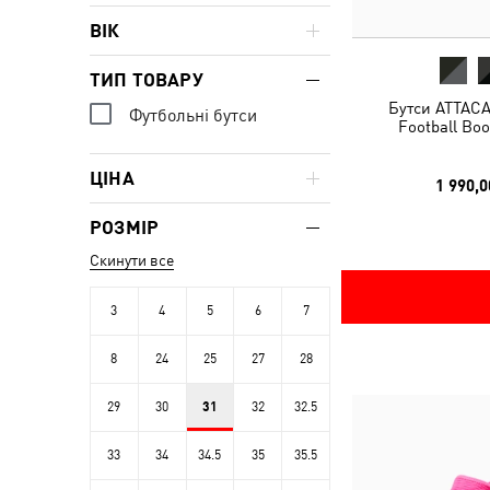
ВІК
ТИП ТОВАРУ
Бутси ATTACA
Футбольні бутси
Football Boo
ЦІНА
1 990,0
РОЗМІР
Скинути все
3
4
5
6
7
8
24
25
27
28
29
30
31
32
32.5
33
34
34.5
35
35.5