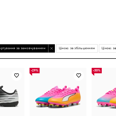
ортування за замовчуванням
Ціною: за збільшенням
Ціною: з
-29%
-30%