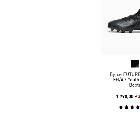
Бутси FUTUR
FG/AG Youth 
Boot
1 790,00 ₴
3