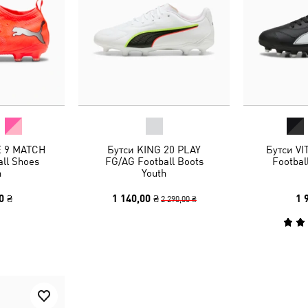
E 9 MATCH
Бутси KING 20 PLAY
Бутси VI
ll Shoes
FG/AG Football Boots
Footbal
h
Youth
0 ₴
1 140,00 ₴
1 
2 290,00 ₴