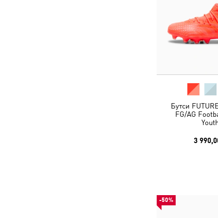
Бутси FUTUR
FG/AG Footba
Yout
3 990,0
-50%