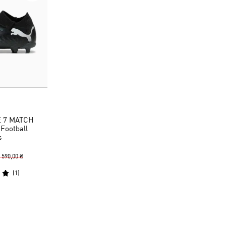
E 7 MATCH
Football
s
 590,00 ₴
(
1
)