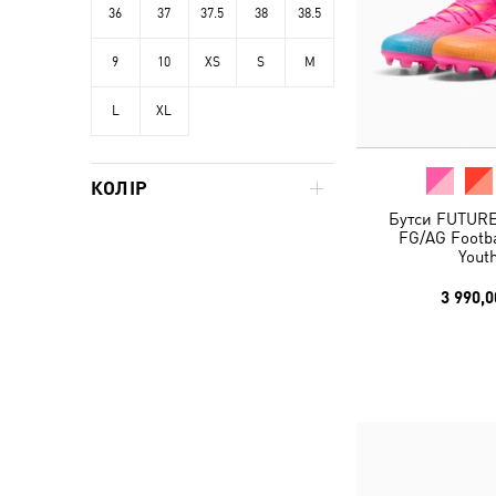
36
37
37.5
38
38.5
9
10
XS
S
M
L
XL
КОЛІР
Бутси FUTUR
FG/AG Footba
Yout
3 990,0