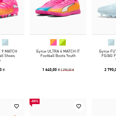
E 9 MATCH
Бутси ULTRA 6 MATCH IT
Бутси FU
ll Shoes
Football Boots Youth
FG/AG F
h
0 ₴
1 640,00 ₴
2 790,
2 290,00 ₴
-50%