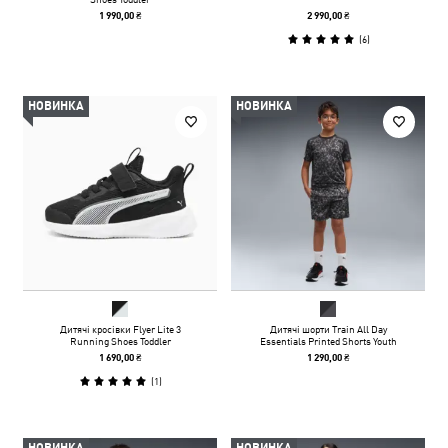
1 990,00 ₴
2 990,00 ₴
(
6
)
НОВИНКА
НОВИНКА
Дитячі кросівки Flyer Lite 3
Дитячі шорти Train All Day
Running Shoes Toddler
Essentials Printed Shorts Youth
1 690,00 ₴
1 290,00 ₴
(
1
)