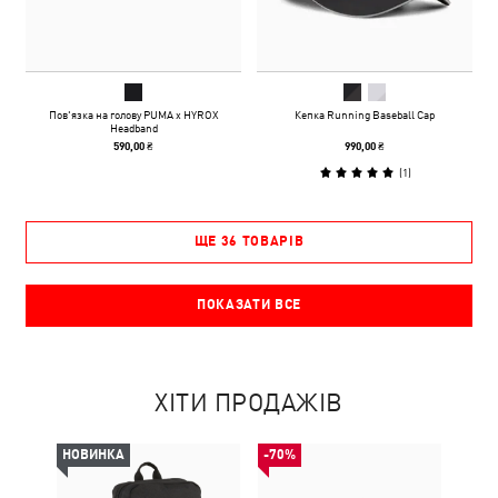
Пов'язка на голову PUMA x HYROX
Кепка Running Baseball Cap
Headband
590,00 ₴
990,00 ₴
(
1
)
ЩЕ 36 ТОВАРІВ
ПОКАЗАТИ ВСЕ
ХІТИ ПРОДАЖІВ
НОВИНКА
-70%
НОВ