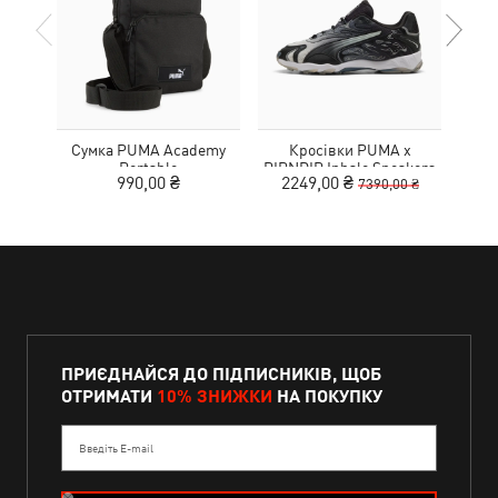
Сумка PUMA Academy
Кросівки PUMA x
Рю
Portable
RIPNDIP Inhale Sneakers
990,00 ₴
2249,00 ₴
7390,00 ₴
ПРИЄДНАЙСЯ ДО ПІДПИСНИКІВ, ЩОБ
ОТРИМАТИ
10% ЗНИЖКИ
НА ПОКУПКУ
Введіть E-mail