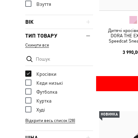
Взуття
ВІК
Дитячі кросів
ТИП ТОВАРУ
DORA THE E
Speedcat Snea
Скинути все
3 990,0
Кросівки
Кеди низькі
Футболка
Куртка
Худі
НОВИНКА
Відкрити весь список (28)
ЦІНА