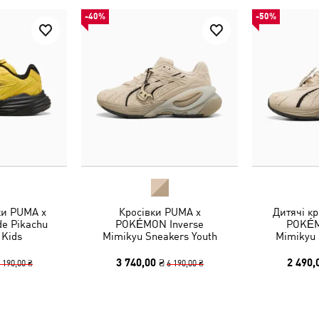
-40%
-50%
ки PUMA x
Кросівки PUMA x
Дитячі к
e Pikachu
POKÉMON Inverse
POKÉM
 Kids
Mimikyu Sneakers Youth
Mimikyu 
3 740,00 ₴
2 490,
 190,00 ₴
6 190,00 ₴