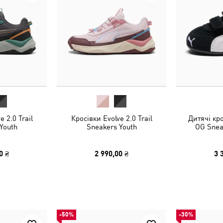
e 2.0 Trail
Кросівки Evolve 2.0 Trail
Дитячі кр
Youth
Sneakers Youth
OG Snea
0 ₴
2 990,00 ₴
3 
-50%
-30%