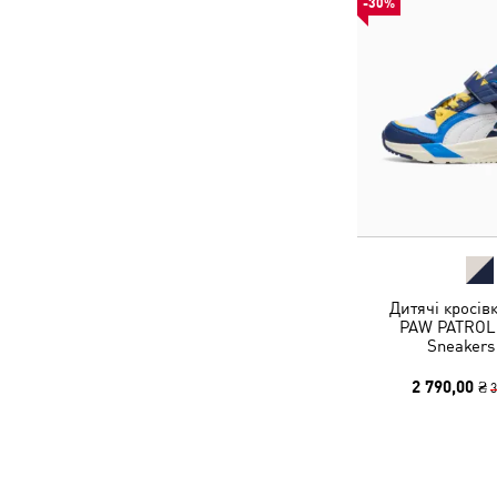
-30%
Дитячі кросів
PAW PATROL T
Sneakers
2 790,00 ₴
3