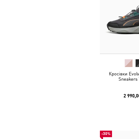
Кросівки Evolv
Sneakers 
2 990,0
-30%