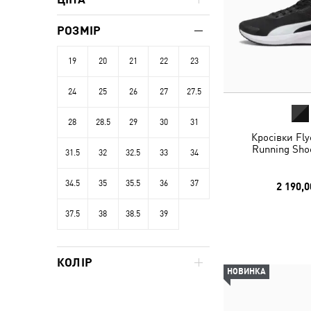
РОЗМІР
19
20
21
22
23
24
25
26
27
27.5
28
28.5
29
30
31
Кросівки Fly
Running Sho
31.5
32
32.5
33
34
34.5
35
35.5
36
37
2 190,0
37.5
38
38.5
39
КОЛІР
НОВИНКА