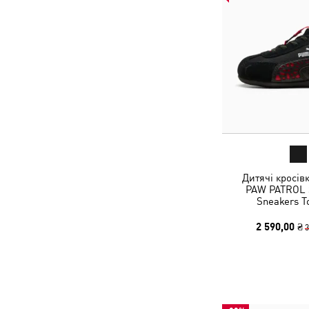
Дитячі кросів
PAW PATROL 
Sneakers T
2 590,00 ₴
3