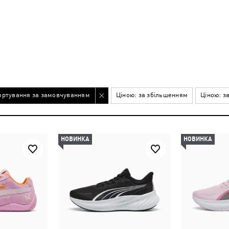
ортування за замовчуванням
Ціною: за збільшенням
Ціною: з
НОВИНКА
НОВИНКА