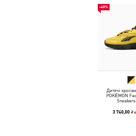
-40%
Дитячі кросів
POKÉMON Fad
Sneakers
3 740,00 ₴
6