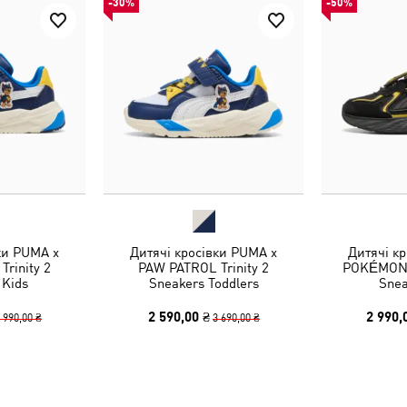
-30%
-50%
ки PUMA x
Дитячі кросівки PUMA x
Дитячі к
rinity 2
PAW PATROL Trinity 2
POKÉMON 
 Kids
Sneakers Toddlers
Snea
2 590,00 ₴
2 990,
 990,00 ₴
3 690,00 ₴