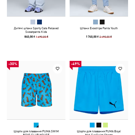
Дитячі штани Sporty Cats Relaxed
Штани Evostripe Pants Youth
Sweatpants Kids
1 690,00 ₴
2 490,00 ₴
840,00 ₴
1 740,00 ₴
-30%
-49%
Шорти для плавання PUMA SWIM
Шорти для плавання PUMA Boys’‎
BOYS CLUB HOUSE
Mid-Cut Swim Shorts