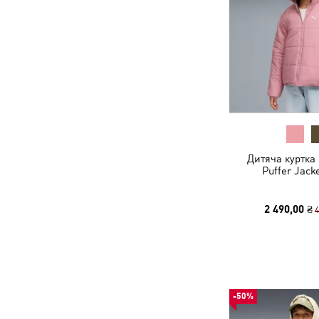
Дитяча куртка 
Puffer Jack
2 490,00 ₴
4
-50%