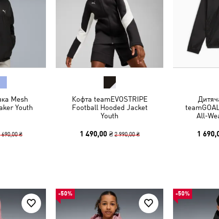
вка Mesh
Кофта teamEVOSTRIPE
Дитяч
aker Youth
Football Hooded Jacket
teamGOAL 
Youth
All-We
1 490,00 ₴
1 690,
 690,00 ₴
2 990,00 ₴
-50%
-50%