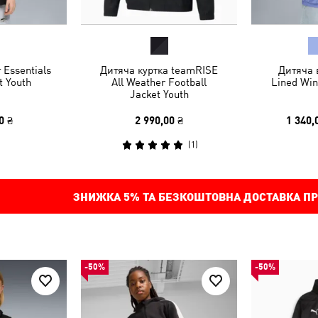
Essentials
Дитяча куртка teamRISE
Дитяча 
t Youth
All Weather Football
Lined Win
Jacket Youth
0 ₴
2 990,00 ₴
1 340,
(
1
)
ЗНИЖКА
5%
ТА БЕЗКОШТОВНА ДОСТАВКА ПР
-50%
-50%