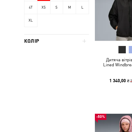
4T
XS
S
M
L
XL
КОЛІР
Дитяча вітрі
Lined Windbre
1 340,00 ₴
2
-50%