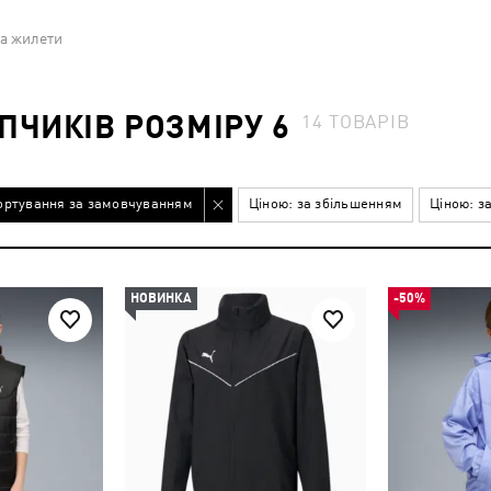
та жилети
ПЧИКІВ РОЗМІРУ 6
14
ТОВАРІВ
ортування за замовчуванням
Ціною: за збільшенням
Ціною: з
НОВИНКА
-50%