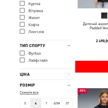
Куртка
Вітрівка
Жилет
Дитячий жилет 
Кофта
Padded Ves
Лонгслів
2 490,0
ТИП СПОРТУ
Футбол
Лайфстайл
ЦІНА
РОЗМІР
-50%
Скинути все
5
6
7
0/3M
3T