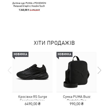
Дитяче худі PUMA x POKEMON
Relaxed Graphic Hoodie Youth
2 490,00 ₴
1 240,00 ₴
ХІТИ ПРОДАЖІВ
НОВИНКА
НОВИНКА
НОВ
Кросівки RS Surge
Сумка PUMA Buzz
Кед
Sneakers Unisex
Portable Bag
Sue
6490,00 ₴
990,00 ₴