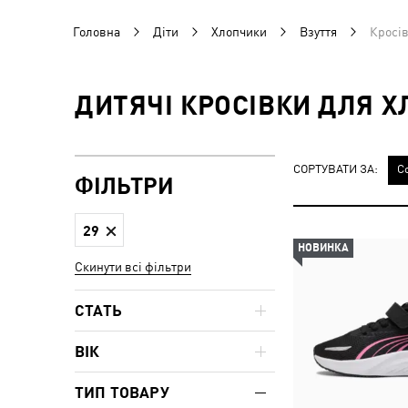
Головна
Діти
Хлопчики
Взуття
Кросі
ДИТЯЧІ КРОСІВКИ ДЛЯ Х
СОРТУВАТИ ЗА:
С
ФІЛЬТРИ
29
НОВИНКА
Скинути всі фільтри
СТАТЬ
ВІК
ТИП ТОВАРУ