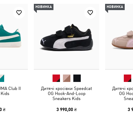
НОВИНКА
НОВИНКА
MA Club II
Дитячі кросівки Speedcat
Дитячі кр
 Kids
OG Hook-And-Loop
OG Ho
Sneakers Kids
Snea
0 ₴
3 990,00 ₴
3 