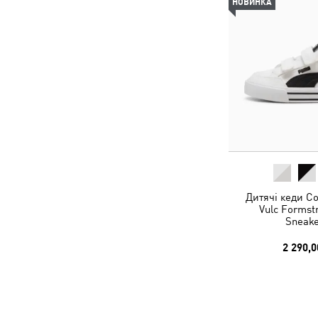
НОВИНКА
Дитячі кеди Co
Vulc Formstr
Sneake
2 290,0