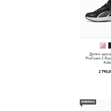
Дитячі кросі
ProFoam 2 Run
Kids
2 790,0
НОВИНКА