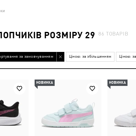
вки
ЛОПЧИКІВ РОЗМІРУ 29
86
ТОВАРІВ
ортування за замовчуванням
Ціною: за збільшенням
Ціною: з
НОВИНКА
НОВИНКА