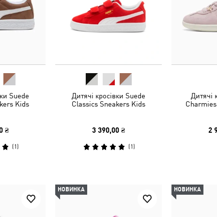
вки Suede
Дитячі кросівки Suede
Дитячі 
kers Kids
Classics Sneakers Kids
Charmies
0 ₴
3 390,00 ₴
2 
(
1
)
(
1
)
НОВИНКА
НОВИНКА