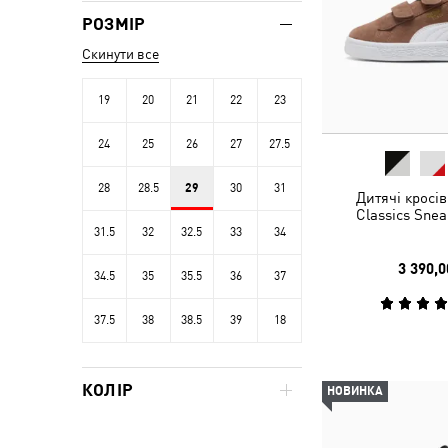
РОЗМІР
Скинути все
19
20
21
22
23
24
25
26
27
27.5
28
28.5
29
30
31
Дитячі кросі
Classics Snea
31.5
32
32.5
33
34
3 390,0
34.5
35
35.5
36
37
37.5
38
38.5
39
18
КОЛІР
НОВИНКА