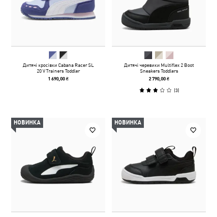
Дитячі кросівки Cabana Racer SL
Дитячі черевики Multiflex 2 Boot
20 V Trainers Toddler
Sneakers Toddlers
1 690,00 ₴
2 790,00 ₴
(
3
)
НОВИНКА
НОВИНКА