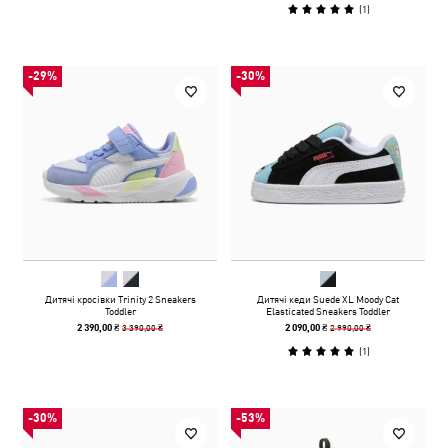
(
1
)
-29%
-30%
Дитячі кросівки Trinity 2 Sneakers
Дитячі кеди Suede XL Moody Cat
Toddler
Elasticated Sneakers Toddler
3 390,00 ₴
2 990,00 ₴
2 390,00 ₴
2 090,00 ₴
(
1
)
-30%
-53%