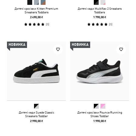
Дитячі кросівки Kitten Premium
Дитячі кеди Multiflex 2 Sneakers
Sneakers Toddlers
Toddlers
2 490,00 ₴
1 790,00 ₴
(
1
)
(
1
)
НОВИНКА
НОВИНКА
Дитячі кеди Suede Classic
Дитячі кросівки Pounce Running
Sneakers Toddler
Shoes Toddler
2 990,00 ₴
1 990,00 ₴