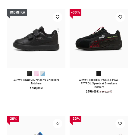
НОВИНКА
-30%
Дитячі кеди Courtflex V3 Sneakers
Дитячі кросівки PUMA x PAW
Toddlers
PATROL Speedcat Sneakers
Toddlers
1 590,00 ₴
3 690,00 ₴
2 590,00 ₴
-30%
-30%