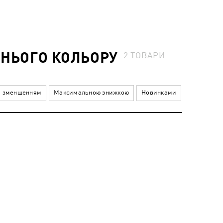
ИНЬОГО КОЛЬОРУ
2
ТОВАРИ
а зменшенням
Максимальною знижкою
Новинками