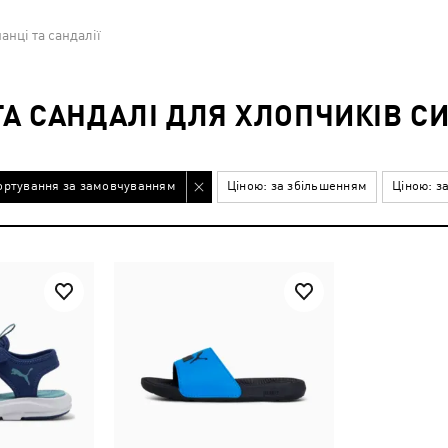
нці та сандалії
ТА САНДАЛІ ДЛЯ ХЛОПЧИКІВ С
ортування за замовчуванням
Ціною: за збільшенням
Ціною: з