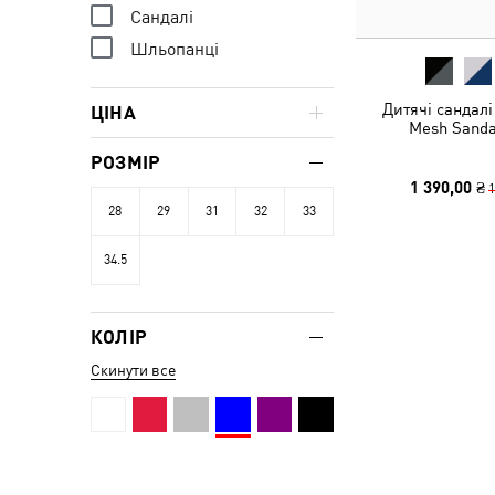
Сандалі
Шльопанці
Дитячі сандалі
ЦІНА
Mesh Sanda
РОЗМІР
1 390,00 ₴
1
28
29
31
32
33
34.5
КОЛІР
Скинути все