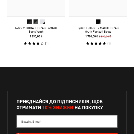
Бутси VITORIA II FG/AG Football
Бутси FUTURE 7 MATCH FG/AG
Boots Youth
Youth Football Boots
3 590,00 ₴
1 890,00 ₴
1 790,00 ₴
(
1
)
(
1
)
ПРИЄДНАЙСЯ ДО ПІДПИСНИКІВ, ЩОБ
ОТРИМАТИ
10% ЗНИЖКИ
НА ПОКУПКУ
Введіть E-mail