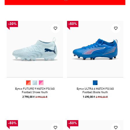
-30%
-50%
Бутси FUTURE 9 MATCH FG/AG
Бутси ULTRA 6 MATCH FG/AG
Football Shoes Youth
Football Boots Youth
3 990,00 ₴
2 990,00 ₴
2 790,00 ₴
1 490,00 ₴
-50%
-50%