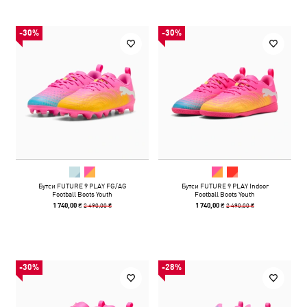
-30%
-30%
Бутси FUTURE 9 PLAY FG/AG
Бутси FUTURE 9 PLAY Indoor
Football Boots Youth
Football Boots Youth
2 490,00 ₴
2 490,00 ₴
1 740,00 ₴
1 740,00 ₴
-30%
-28%