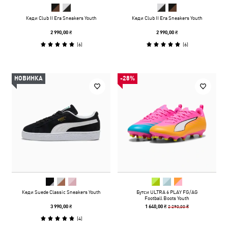
Кеди Club II Era Sneakers Youth
Кеди Club II Era Sneakers Youth
2 990,00 ₴
2 990,00 ₴
(
6
)
(
6
)
НОВИНКА
-28%
Кеди Suede Classic Sneakers Youth
Бутси ULTRA 6 PLAY FG/AG
Football Boots Youth
2 290,00 ₴
3 990,00 ₴
1 640,00 ₴
(
4
)