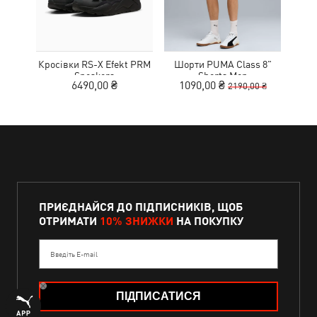
Кросівки RS-X Efekt PRM
Шорти PUMA Class 8"
Sneakers
Shorts Men
Wo
6490,00 ₴
1090,00 ₴
8
2190,00 ₴
ПРИЄДНАЙСЯ ДО ПІДПИСНИКІВ, ЩОБ
ОТРИМАТИ
10% ЗНИЖКИ
НА ПОКУПКУ
Введіть E-mail
ПІДПИСАТИСЯ