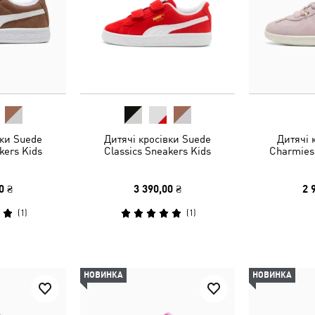
вки Suede
Дитячі кросівки Suede
Дитячі 
kers Kids
Classics Sneakers Kids
Charmies
0 ₴
3 390,00 ₴
2 
(
1
)
(
1
)
НОВИНКА
НОВИНКА