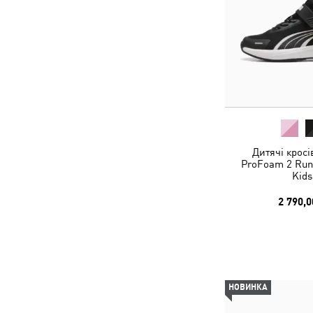
Дитячі кросі
ProFoam 2 Run
Kids
2 790,0
НОВИНКА