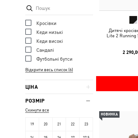
Кросівки
Дитячі кросів
Кеди низькі
Lite 2 Running
Кеди високі
Сандалі
2 290,0
Футбольні бутси
Відкрити весь список (6)
ЦІНА
РОЗМІР
Скинути все
НОВИНКА
19
20
21
22
23
24
25
26
27
27.5