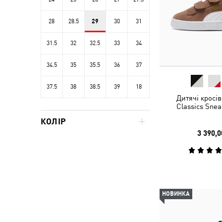
28
28.5
29
30
31
31.5
32
32.5
33
34
34.5
35
35.5
36
37
37.5
38
38.5
39
18
Дитячі кросі
Classics Snea
КОЛІР
3 390,0
НОВИНКА