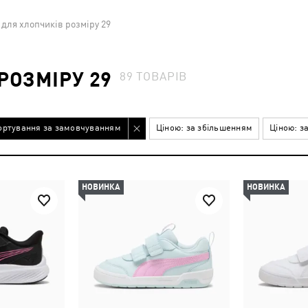
 для хлопчиків розміру 29
РОЗМІРУ 29
89
ТОВАРІВ
ортування за замовчуванням
Ціною: за збільшенням
Ціною: з
НОВИНКА
НОВИНКА