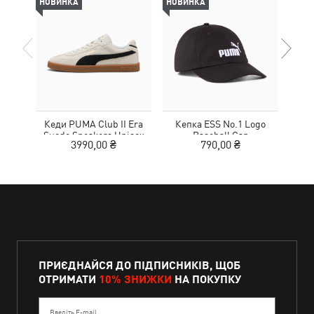
НОВИНКА
НОВИНКА
НОВ
Кеди PUMA Club II Era
Кепка ESS No.1 Logo
Suede Sneakers Unisex
Baseball Cap
MOT
3990,00 ₴
790,00 ₴
ПРИЄДНАЙСЯ ДО ПІДПИСНИКІВ, ЩОБ
ОТРИМАТИ
10% ЗНИЖКИ
НА ПОКУПКУ
Введіть E-mail