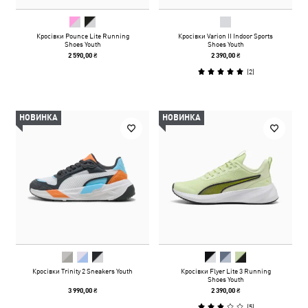
Кросівки Pounce Lite Running
Кросівки Varion II Indoor Sports
Shoes Youth
Shoes Youth
2 590,00 ₴
2 390,00 ₴
(
2
)
НОВИНКА
НОВИНКА
Кросівки Trinity 2 Sneakers Youth
Кросівки Flyer Lite 3 Running
Shoes Youth
3 990,00 ₴
2 390,00 ₴
(
5
)