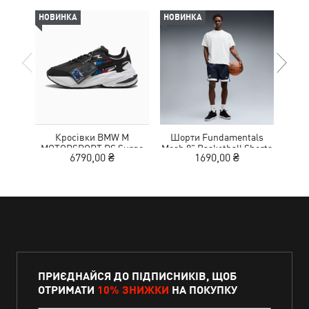
НОВИНКА
НОВИНКА
НОВ
Кросівки BMW M
Шорти Fundamentals
Кед
MOTORSPORT RS Surge
Mesh 8" Basketball Shorts
Sue
6790,00 ₴
1690,00 ₴
Sneakers Unisex
Men
ПРИЄДНАЙСЯ ДО ПІДПИСНИКІВ, ЩОБ
ОТРИМАТИ
10% ЗНИЖКИ
НА ПОКУПКУ