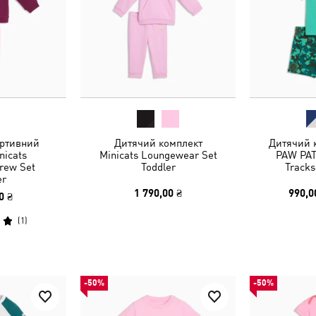
ртивний
Дитячий комплект
Дитячий 
nicats
Minicats Loungewear Set
PAW PAT
Crew Set
Toddler
Tracks
er
1 790,00 ₴
990,0
0 ₴
(
1
)
-50%
-50%