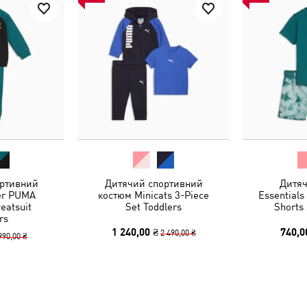
ртивний
Дитячий спортивний
Дитяч
er PUMA
костюм Minicats 3-Piece
Essentials
eatsuit
Set Toddlers
Shorts 
rs
1 240,00 ₴
740,0
2 490,00 ₴
990,00 ₴