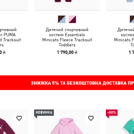
ртивний
Дитячий спортивний
Дитячи
er PUMA
костюм Essentials
костюм
d Tracksuit
Minicats Fleece Tracksuit
Minicats F
rs
Toddlers
T
0 ₴
1 790,00 ₴
1 
ЗНИЖКА
5%
ТА БЕЗКОШТОВНА ДОСТАВКА ПР
НОВИНКА
-50%