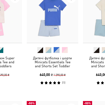
юм Super
Дитячі футболка і шорти
Дитячі фу
s Tee and
Minicats Essentials Tee
Minicats 
Toddlers
and Shorts Set Toddler
and Shor
640,00 ₴
640,0
490,00 ₴
1 290,00 ₴
(
1
)
-50%
-50%