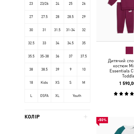
23
23/26
24
25
26
27
27.5
28
28.5
29
30
31
31.5
31-34
32
32.5
33
34
34.5
35
35.5
35-38
36
37
37.5
Дитячий спо
костюм Mi
38
38.5
39
9
10
Essentials 
Toddl
18
Kids
XS
S
M
1 590,0
L
OSFA
XL
Youth
КОЛІР
-50%