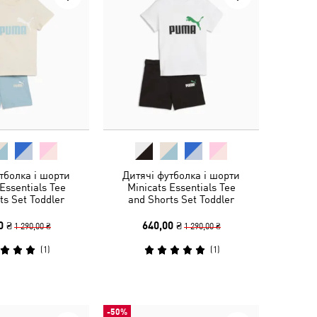
тболка і шорти
Дитячі футболка і шорти
Essentials Tee
Minicats Essentials Tee
ts Set Toddler
and Shorts Set Toddler
0 ₴
640,00 ₴
1 290,00 ₴
1 290,00 ₴
(
1
)
(
1
)
-50%