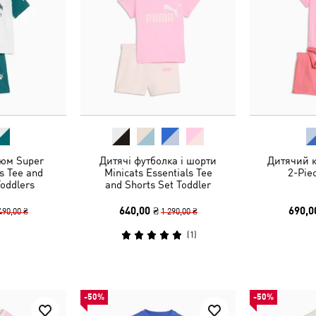
юм Super
Дитячі футболка і шорти
Дитячий к
s Tee and
Minicats Essentials Tee
2-Pie
Toddlers
and Shorts Set Toddler
640,00 ₴
690,0
490,00 ₴
1 290,00 ₴
(
1
)
-50%
-50%