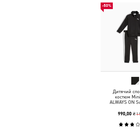
-50%
Дитячий спо
костюм Mini
ALWAYS ON Sui
990,00 ₴
1 