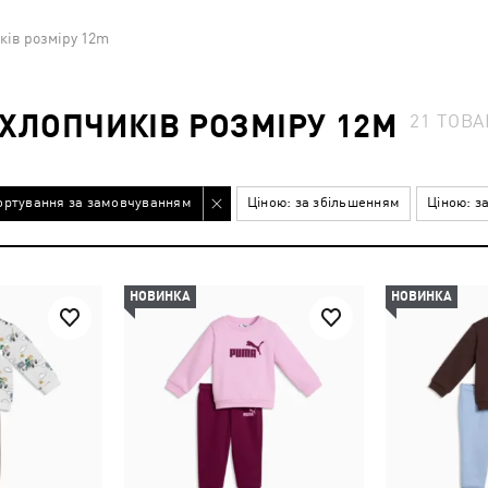
ків розміру 12m
ХЛОПЧИКІВ РОЗМІРУ 12M
21
ТОВА
ортування за замовчуванням
Ціною: за збільшенням
Ціною: з
НОВИНКА
НОВИНКА