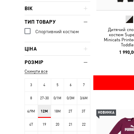
ВІК
ТИП ТОВАРУ
Дитячий спо
Спортивний костюм
костюм Sup
Minicats Printe
Toddle
ЦІНА
1 990,0
РОЗМІР
Скинути все
3
4
5
6
7
8
27-30
0/1M
0/3M
3/6M
6/9M
12M
18M
2T
3T
НОВИНКА
4T
19
20
21
22