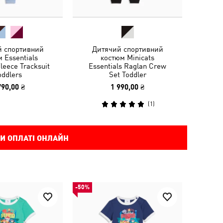
й спортивний
Дитячий спортивний
 Essentials
костюм Minicats
leece Tracksuit
Essentials Raglan Crew
oddlers
Set Toddler
790,00 ₴
1 990,00 ₴
(
1
)
И ОПЛАТІ ОНЛАЙН
-50%