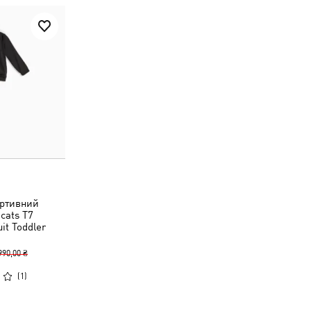
ртивний
cats T7
t Toddler
990,00 ₴
(
1
)