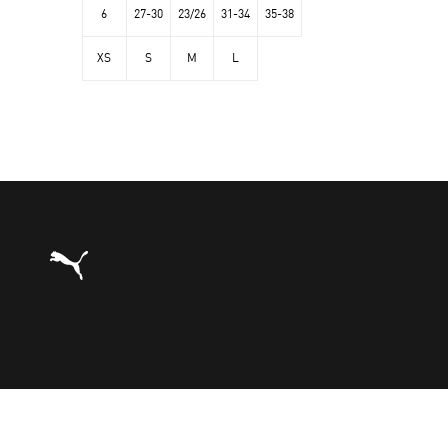
6
27-30
23/26
31-34
35-38
XS
S
M
L